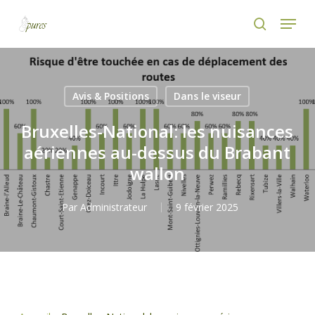
Skip
Menu
to
search
main
content
Avis & Positions
Dans le viseur
Bruxelles-National: les nuisances
aériennes au-dessus du Brabant
wallon
Par
Administrateur
9 février 2025