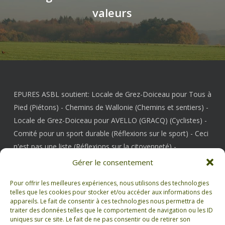
valeurs
EPURES ASBL soutient:
Locale de Grez-Doiceau pour Tous à
Pied
(Piétons) -
Chemins de Wallonie
(Chemins et sentiers) -
Locale de Grez-Doiceau pour AVELLO (GRACQ)
(Cyclistes) -
Comité pour un sport durable
(Réflexions sur le sport) -
Ceci
n'est pas une liste
(Réflexions sur la citoyenneté) -
Mouvement d'Action Paysanne
-
FUGEA
-
CANOPEA
-
Gérer le consentement
Pour offrir les meilleures expériences, nous utilisons des technologies
telles que les cookies pour stocker et/ou accéder aux informations des
appareils. Le fait de consentir à ces technologies nous permettra de
Documents
traiter des données telles que le comportement de navigation ou les ID
uniques sur ce site. Le fait de ne pas consentir ou de retirer son